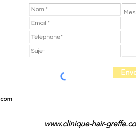
Envo
e.com
www.clinique-hair-greffe.c